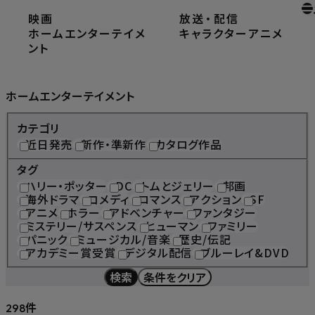
映画
放送
・
配信
ホーム
ホームエンターテイメント
ホームエンターテイメ
キャラクター
アニメ
ント
Home Entertainment
ホームエンターテイメント
カテゴリ
近日発売
新作・準新作
カタログ作品
タグ
ハリー・ポッター
DC
トムとジェリー
邦画
海外ドラマ
コメディ
ロマンス
アクション
SF
アニメ
ホラー
アドベンチャー
ファンタジー
ミステリー/サスペンス
ヒューマン
ファミリー
パニック
ミュージカル/音楽
歴史/伝記
アカデミー賞受賞
デジタル配信
ブルーレイ&DVD
検索
条件をクリア
件
298